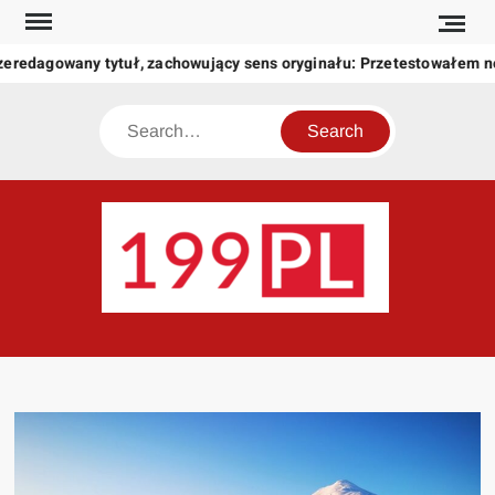
Skip
to
zeredagowany tytuł, zachowujący sens oryginału: Przetestowałem 
content
Search
199
Twoje
okno
na
świat