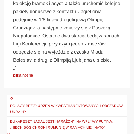
kolekcję bramek i asyst, a także uruchomić kolejne
pakiety bonusowe z kontraktu. Jagiellonia
podejmie w 1/8 finału drugoligową Olimpię
Grudziądz, a następnie zmierzy się z Puszczą
Niepołomice. Ostatnie dwa starcia będą w ramach
Ligi Konferencji, przy czym jeden z meczów
odbędzie się na wyjeździe z czeską Mladą
Boleslav, a drugi z Olimpiją Ljubljana u siebie.
„`
piłka nożna
Nawigacja
wpisu
POLACY BEZ ZŁUDZEŃ W KWESTII ANEKTOWANYCH OBSZARÓW
UKRAINY
BUKARESZT NADAL JEST NARAŻONY NA WPŁYWY PUTINA.
„NIECH BÓG CHRONI RUMUNIĘ W RAMACH UE I NATO”