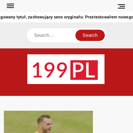
Skip
to
gowany tytuł, zachowujący sens oryginału: Przetestowałem noweg
content
Search
199
Twoje
okno
na
świat