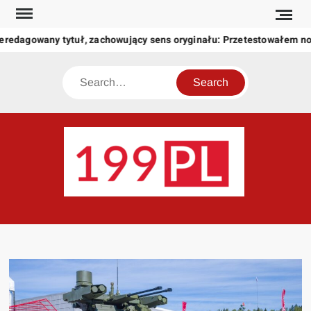
Skip
to
eredagowany tytuł, zachowujący sens oryginału: Przetestowałem n
content
Search
199
Twoje
okno
na
świat