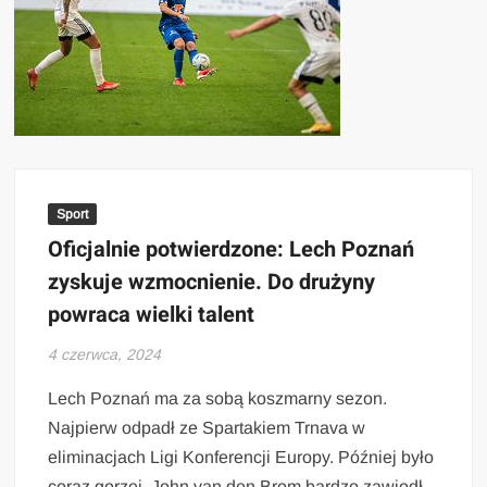
Sport
Oficjalnie potwierdzone: Lech Poznań
zyskuje wzmocnienie. Do drużyny
powraca wielki talent
4 czerwca, 2024
Lech Poznań ma za sobą koszmarny sezon.
Najpierw odpadł ze Spartakiem Trnava w
eliminacjach Ligi Konferencji Europy. Później było
coraz gorzej. John van den Brom bardzo zawiodł