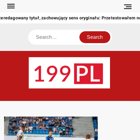
Skip
to
zeredagowany tytuł, zachowujący sens oryginału: Przetestowałem 
content
Search
199
Twoje
okno
na
świat