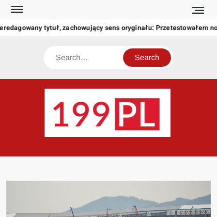
Skip
to
eredagowany tytuł, zachowujący sens oryginału: Przetestowałem n
content
Search
199
Twoje
okno
na
świat