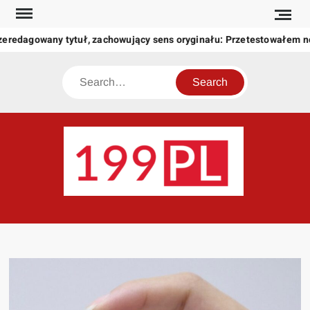
Skip
to
zeredagowany tytuł, zachowujący sens oryginału: Przetestowałem 
content
Search
199
Twoje
okno
na
świat