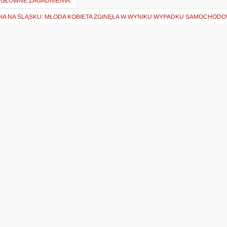
O GŁÓWNE ZAGADNIENIA.
IA NA ŚLĄSKU: MŁODA KOBIETA ZGINĘŁA W WYNIKU WYPADKU SAMOCHOD