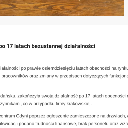
po 17 latach bezustannej działalności
ałalności po prawie osiemdziesięciu latach obecności na rynk
ji pracowników oraz zmiany w przepisach dotyczących funkcjo
 Gdańsku, zakończyła swoją działalność po 17 latach obecności 
zynnikami, co w przypadku firmy krakowskiej.
centrum Gdyni poprzez ogłoszenie zamieszczone na drzwiach, 
widacji podano trudności finansowe, brak personelu oraz wzr