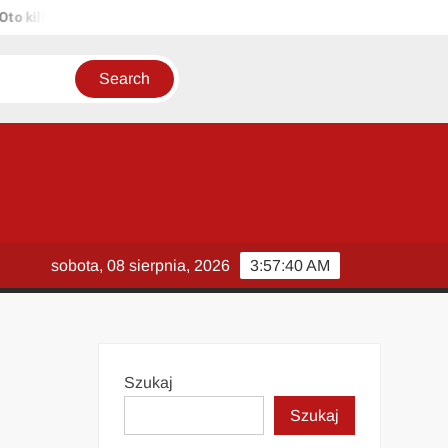
lka propozycji unikalnych tytułów zachowujących sens oryginału: 1. P
sobota, 08 sierpnia, 2026
3:57:41 AM
Szukaj
Szukaj