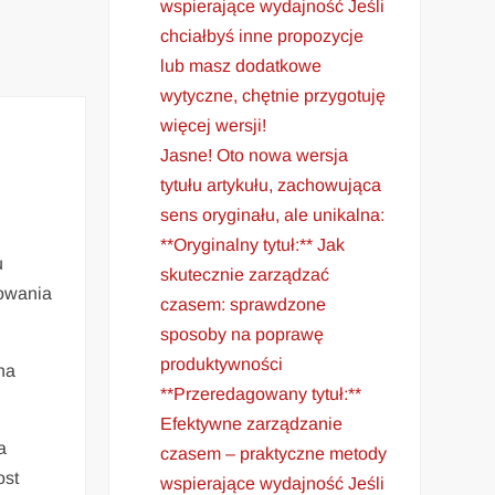
wspierające wydajność Jeśli
chciałbyś inne propozycje
lub masz dodatkowe
wytyczne, chętnie przygotuję
więcej wersji!
Jasne! Oto nowa wersja
tytułu artykułu, zachowująca
sens oryginału, ale unikalna:
**Oryginalny tytuł:** Jak
u
skutecznie zarządzać
nowania
czasem: sprawdzone
sposoby na poprawę
produktywności
na
**Przeredagowany tytuł:**
Efektywne zarządzanie
a
czasem – praktyczne metody
ost
wspierające wydajność Jeśli