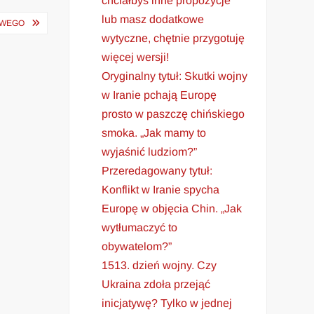
chciałbyś inne propozycje
lub masz dodatkowe
OWEGO
wytyczne, chętnie przygotuję
więcej wersji!
Oryginalny tytuł: Skutki wojny
w Iranie pchają Europę
prosto w paszczę chińskiego
smoka. „Jak mamy to
wyjaśnić ludziom?”
Przeredagowany tytuł:
Konflikt w Iranie spycha
Europę w objęcia Chin. „Jak
wytłumaczyć to
obywatelom?”
1513. dzień wojny. Czy
Ukraina zdoła przejąć
inicjatywę? Tylko w jednej