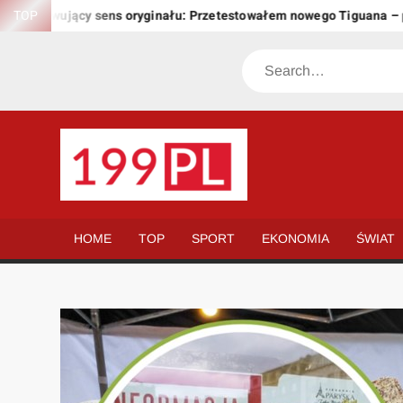
Skip
achowujący sens oryginału: Przetestowałem nowego Tiguana – prze
TOP
to
content
Search
199.PL
Twoje
okno
na
HOME
TOP
SPORT
EKONOMIA
ŚWIAT
świat