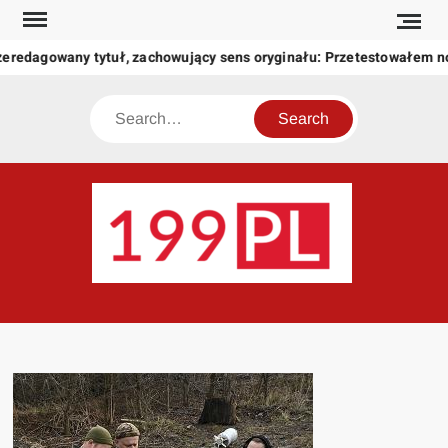
Skip
to
zeredagowany tytuł, zachowujący sens oryginału: Przetestowałem 
content
Search
199
Twoje
okno
na
świat