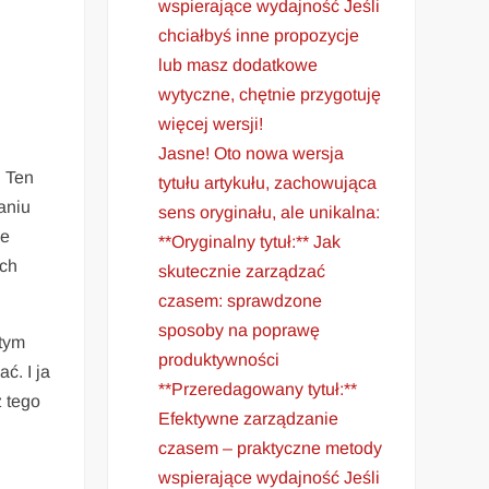
wspierające wydajność Jeśli
chciałbyś inne propozycje
lub masz dodatkowe
wytyczne, chętnie przygotuję
więcej wersji!
Jasne! Oto nowa wersja
. Ten
tytułu artykułu, zachowująca
naniu
sens oryginału, ale unikalna:
ie
**Oryginalny tytuł:** Jak
ach
skutecznie zarządzać
czasem: sprawdzone
sposoby na poprawę
 tym
produktywności
ć. I ja
**Przeredagowany tytuł:**
z tego
Efektywne zarządzanie
czasem – praktyczne metody
wspierające wydajność Jeśli