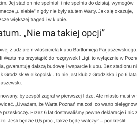
m. Jej stadion nie spełniał, i nie spełnia do dzisiaj, wymogów
mecze „u siebie” nigdy nie były atutem Warty. Jak się okazuje,
e większej tragedii w klubie.
tum. „Nie ma takiej opcji”
owej z udziałem właściciela klubu Bartłomieja Farjaszewskiego
eśli Warta ma przystąpić do rozgrywek I Ligi, to wyłącznie w Poz
ia, gwarantuję dalszą budowę i wsparcie klubu. Bez stadionu n
ak Grodzisk Wielkopolski. To nie jest klub z Grodziska i po 6 lat
jaszewski.
minowany, by zespół zagrał w pierwszej lidze. Ale miasto musi w
 widać. „Uważam, że Warta Poznań ma coś, co warto pielęgnowa
 przeskoczę. Przez 6 lat dostawaliśmy pewne deklaracje i nic 
żo. Jeśli będzie 0,5 proc., także będę walczył” – podkreślił