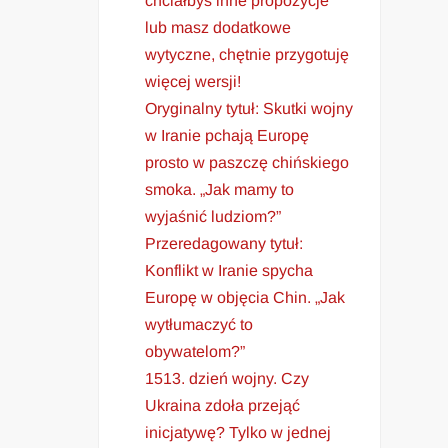
chciałbyś inne propozycje
lub masz dodatkowe
wytyczne, chętnie przygotuję
więcej wersji!
Oryginalny tytuł: Skutki wojny
w Iranie pchają Europę
prosto w paszczę chińskiego
smoka. „Jak mamy to
wyjaśnić ludziom?”
Przeredagowany tytuł:
Konflikt w Iranie spycha
Europę w objęcia Chin. „Jak
wytłumaczyć to
obywatelom?”
1513. dzień wojny. Czy
Ukraina zdoła przejąć
inicjatywę? Tylko w jednej