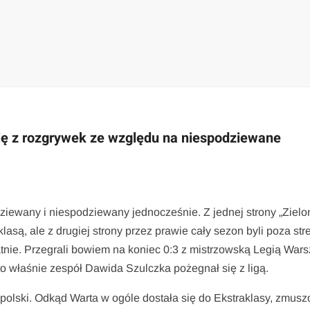
ię z rozgrywek ze względu na niespodziewane
ziewany i niespodziewany jednocześnie. Z jednej strony „Zielon
asą, ale z drugiej strony przez prawie cały sezon byli poza str
tatnie. Przegrali bowiem na koniec 0:3 z mistrzowską Legią War
o właśnie zespół Dawida Szulczka pożegnał się z ligą.
polski. Odkąd Warta w ogóle dostała się do Ekstraklasy, zmus