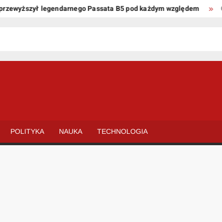
ewyższył legendarnego Passata B5 pod każdym względem
Oto k
POLITYKA
NAUKA
TECHNOLOGIA