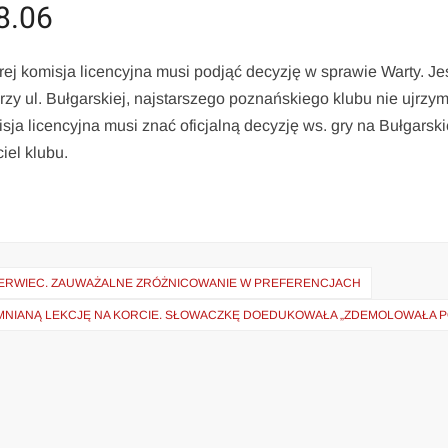
8.06
rej komisja licencyjna musi podjąć decyzję w sprawie Warty. Jeś
rzy ul. Bułgarskiej, najstarszego poznańskiego klubu nie ujrzy
sja licencyjna musi znać oficjalną decyzję ws. gry na Bułgarski
iel klubu.
CZERWIEC. ZAUWAŻALNE ZRÓŻNICOWANIE W PREFERENCJACH
OMNIANĄ LEKCJĘ NA KORCIE. SŁOWACZKĘ DOEDUKOWAŁA „ZDEMOLOWAŁA P