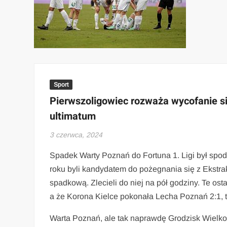
Sport
Pierwszoligowiec rozważa wycofanie s
ultimatum
3 czerwca, 2024
Spadek Warty Poznań do Fortuna 1. Ligi był spod
roku byli kandydatem do pożegnania się z Ekstrakl
spadkową. Zlecieli do niej na pół godziny. Te os
a że Korona Kielce pokonała Lecha Poznań 2:1, t
Warta Poznań, ale tak naprawdę Grodzisk Wielko