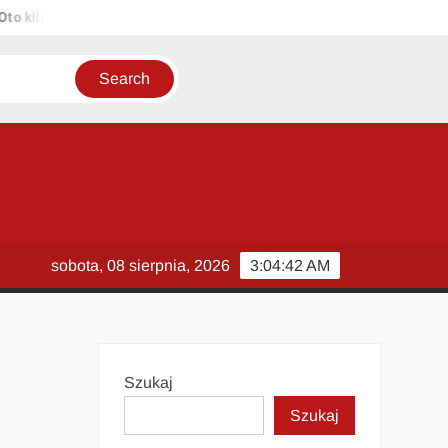
ilka propozycji unikalnych tytułów zachowujących sens oryginału: 1.
sobota, 08 sierpnia, 2026
3:04:43 AM
Szukaj
Szukaj