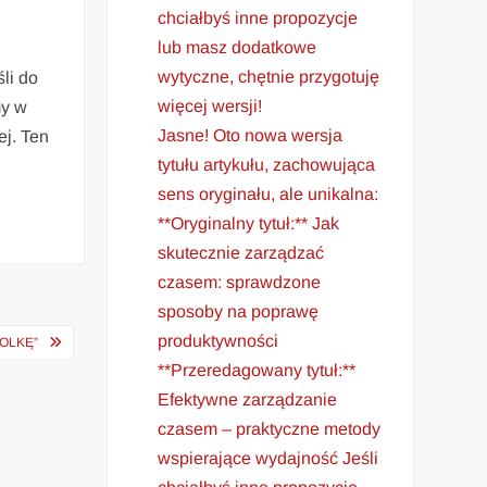
chciałbyś inne propozycje
lub masz dodatkowe
wytyczne, chętnie przygotuję
li do
więcej wersji!
my w
Jasne! Oto nowa wersja
ej. Ten
tytułu artykułu, zachowująca
sens oryginału, ale unikalna:
**Oryginalny tytuł:** Jak
skutecznie zarządzać
czasem: sprawdzone
sposoby na poprawę
produktywności
OLKĘ”
**Przeredagowany tytuł:**
Efektywne zarządzanie
czasem – praktyczne metody
wspierające wydajność Jeśli