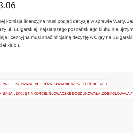
8.06
rej komisja licencyjna musi podjąć decyzję w sprawie Warty. Jeś
rzy ul. Bułgarskiej, najstarszego poznańskiego klubu nie ujrzy
sja licencyjna musi znać oficjalną decyzję ws. gry na Bułgarski
iel klubu.
CZERWIEC. ZAUWAŻALNE ZRÓŻNICOWANIE W PREFERENCJACH
OMNIANĄ LEKCJĘ NA KORCIE. SŁOWACZKĘ DOEDUKOWAŁA „ZDEMOLOWAŁA P