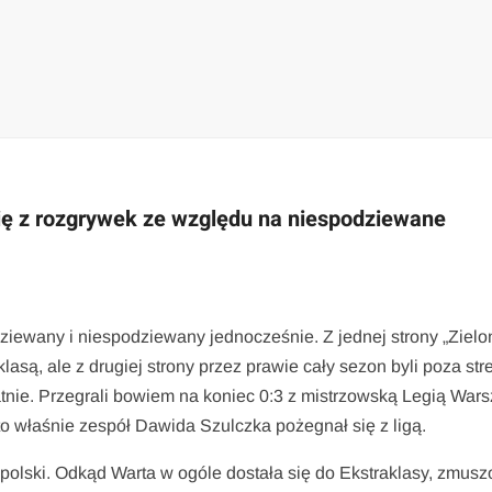
ię z rozgrywek ze względu na niespodziewane
ziewany i niespodziewany jednocześnie. Z jednej strony „Zielon
asą, ale z drugiej strony przez prawie cały sezon byli poza str
tatnie. Przegrali bowiem na koniec 0:3 z mistrzowską Legią War
o właśnie zespół Dawida Szulczka pożegnał się z ligą.
polski. Odkąd Warta w ogóle dostała się do Ekstraklasy, zmus