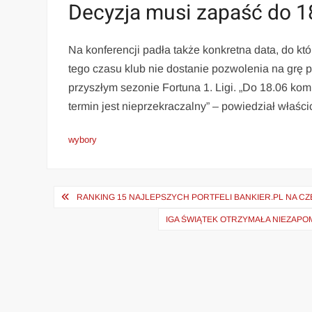
Decyzja musi zapaść do 1
Na konferencji padła także konkretna data, do któ
tego czasu klub nie dostanie pozwolenia na grę p
przyszłym sezonie Fortuna 1. Ligi. „Do 18.06 komi
termin jest nieprzekraczalny” – powiedział właścic
wybory
Nawigacja
RANKING 15 NAJLEPSZYCH PORTFELI BANKIER.PL NA 
wpisu
IGA ŚWIĄTEK OTRZYMAŁA NIEZAP