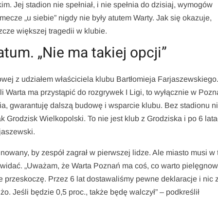
m. Jej stadion nie spełniał, i nie spełnia do dzisiaj, wymogów
mecze „u siebie” nigdy nie były atutem Warty. Jak się okazuje,
e większej tragedii w klubie.
tum. „Nie ma takiej opcji”
owej z udziałem właściciela klubu Bartłomieja Farjaszewskiego
eśli Warta ma przystąpić do rozgrywek I Ligi, to wyłącznie w Poz
ia, gwarantuję dalszą budowę i wsparcie klubu. Bez stadionu n
ak Grodzisk Wielkopolski. To nie jest klub z Grodziska i po 6 lat
jaszewski.
minowany, by zespół zagrał w pierwszej lidze. Ale miasto musi w
 widać. „Uważam, że Warta Poznań ma coś, co warto pielęgnowa
 przeskoczę. Przez 6 lat dostawaliśmy pewne deklaracje i nic 
żo. Jeśli będzie 0,5 proc., także będę walczył” – podkreślił