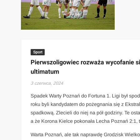
Sport
Pierwszoligowiec rozważa wycofanie s
ultimatum
3 czerwca, 2024
Spadek Warty Poznań do Fortuna 1. Ligi był spod
roku byli kandydatem do pożegnania się z Ekstrakl
spadkową. Zlecieli do niej na pół godziny. Te os
a że Korona Kielce pokonała Lecha Poznań 2:1, t
Warta Poznań, ale tak naprawdę Grodzisk Wielko