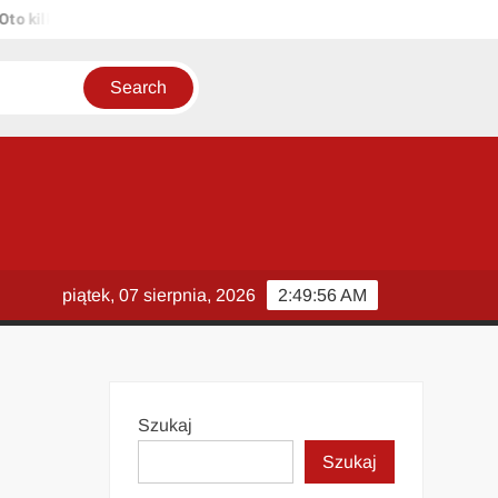
kilka propozycji unikalnych tytułów zachowujących sens oryginału: 1
piątek, 07 sierpnia, 2026
2:49:56 AM
Szukaj
Szukaj