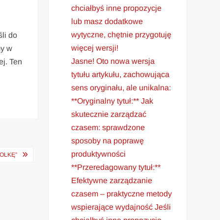
chciałbyś inne propozycje
lub masz dodatkowe
wytyczne, chętnie przygotuję
li do
więcej wersji!
my w
Jasne! Oto nowa wersja
ej. Ten
tytułu artykułu, zachowująca
sens oryginału, ale unikalna:
**Oryginalny tytuł:** Jak
skutecznie zarządzać
czasem: sprawdzone
sposoby na poprawę
produktywności
OLKĘ”
**Przeredagowany tytuł:**
Efektywne zarządzanie
czasem – praktyczne metody
wspierające wydajność Jeśli