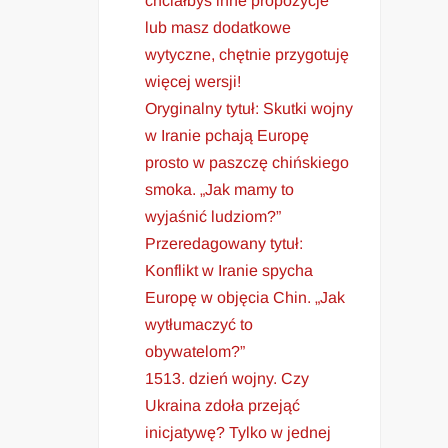
chciałbyś inne propozycje
lub masz dodatkowe
wytyczne, chętnie przygotuję
więcej wersji!
Oryginalny tytuł: Skutki wojny
w Iranie pchają Europę
prosto w paszczę chińskiego
smoka. „Jak mamy to
wyjaśnić ludziom?”
Przeredagowany tytuł:
Konflikt w Iranie spycha
Europę w objęcia Chin. „Jak
wytłumaczyć to
obywatelom?”
1513. dzień wojny. Czy
Ukraina zdoła przejąć
inicjatywę? Tylko w jednej