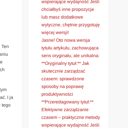
wspierające wydajność Jeśli
chciałbyś inne propozycje
lub masz dodatkowe
wytyczne, chętnie przygotuję
więcej wersji!
Jasne! Oto nowa wersja
. Ten
tytułu artykułu, zachowująca
naniu
sens oryginału, ale unikalna:
ie
**Oryginalny tytuł:** Jak
ach
skutecznie zarządzać
czasem: sprawdzone
sposoby na poprawę
 tym
produktywności
ć. I ja
**Przeredagowany tytuł:**
z tego
Efektywne zarządzanie
czasem – praktyczne metody
wspierające wydajność Jeśli