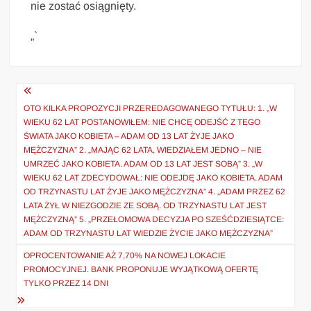
nie zostać osiągnięty.
„`
Nawigacja
wpisu
OTO KILKA PROPOZYCJI PRZEREDAGOWANEGO TYTUŁU: 1. „W
WIEKU 62 LAT POSTANOWIŁEM: NIE CHCĘ ODEJŚĆ Z TEGO
ŚWIATA JAKO KOBIETA – ADAM OD 13 LAT ŻYJE JAKO
MĘŻCZYZNA” 2. „MAJĄC 62 LATA, WIEDZIAŁEM JEDNO – NIE
UMRZEĆ JAKO KOBIETA. ADAM OD 13 LAT JEST SOBĄ” 3. „W
WIEKU 62 LAT ZDECYDOWAŁ: NIE ODEJDĘ JAKO KOBIETA. ADAM
OD TRZYNASTU LAT ŻYJE JAKO MĘŻCZYZNA” 4. „ADAM PRZEZ 62
LATA ŻYŁ W NIEZGODZIE ZE SOBĄ. OD TRZYNASTU LAT JEST
MĘŻCZYZNĄ” 5. „PRZEŁOMOWA DECYZJA PO SZEŚĆDZIESIĄTCE:
ADAM OD TRZYNASTU LAT WIEDZIE ŻYCIE JAKO MĘŻCZYZNA”
OPROCENTOWANIE AŻ 7,70% NA NOWEJ LOKACIE
PROMOCYJNEJ. BANK PROPONUJE WYJĄTKOWĄ OFERTĘ
TYLKO PRZEZ 14 DNI