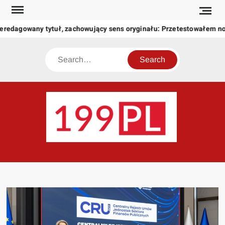
Skip
to
eredagowany tytuł, zachowujący sens oryginału: Przetestowałem n
content
Search
199
Twoje
okno
na
świat