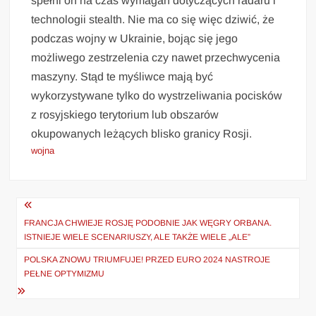
spełni on na czas wymagań dotyczących radaru i
technologii stealth. Nie ma co się więc dziwić, że
podczas wojny w Ukrainie, bojąc się jego
możliwego zestrzelenia czy nawet przechwycenia
maszyny. Stąd te myśliwce mają być
wykorzystywane tylko do wystrzeliwania pocisków
z rosyjskiego terytorium lub obszarów
okupowanych leżących blisko granicy Rosji.
wojna
Nawigacja
wpisu
FRANCJA CHWIEJE ROSJĘ PODOBNIE JAK WĘGRY ORBANA.
ISTNIEJE WIELE SCENARIUSZY, ALE TAKŻE WIELE „ALE”
POLSKA ZNOWU TRIUMFUJE! PRZED EURO 2024 NASTROJE
PEŁNE OPTYMIZMU