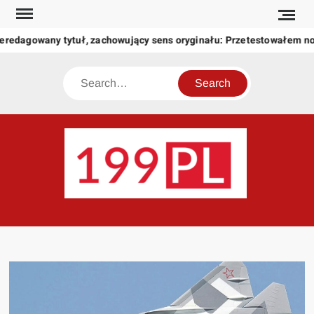
Skip
to
eredagowany tytuł, zachowujący sens oryginału: Przetestowałem n
content
Search
199
Twoje
okno
na
świat