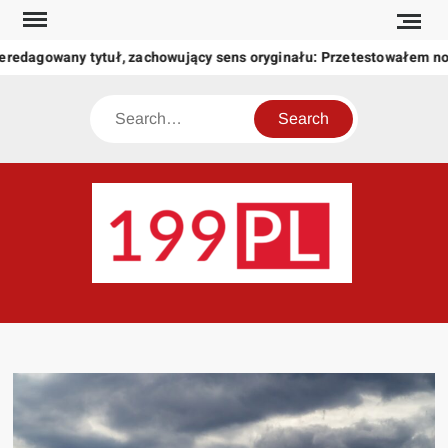
Skip
to
eredagowany tytuł, zachowujący sens oryginału: Przetestowałem n
content
Search
199
Twoje
okno
na
świat