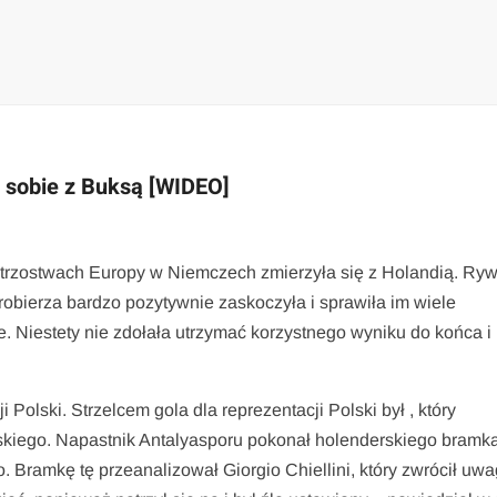
i sobie z Buksą [WIDEO]
trzostwach Europy w Niemczech zmierzyła się z Holandią. Ry
robierza bardzo pozytywnie zaskoczyła i sprawiła im wiele
. Niestety nie zdołała utrzymać korzystnego wyniku do końca i
 Polski. Strzelcem gola dla reprezentacji Polski był , który
iego. Napastnik Antalyasporu pokonał holenderskiego bramk
 Bramkę tę przeanalizował Giorgio Chiellini, który zwrócił uw