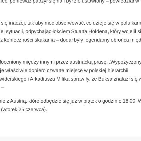
eć, ponieważ patrzył się na i był źle ustawiony – powiedział w 
 się inaczej, tak aby móc obserwować, co dzieje się w polu kar
j sytuacji, odpychając łokciem Stuarta Holdena, który wcielił s
ez konieczności skakania – dodał były legendarny obrońca mię
doceniony między innymi przez austriacką prasę. „Wypożyczon
e właściwie dopiero czwarte miejsce w polskiej hierarchii
erskiego i Arkadiusza Milika sprawiły, że Buksa znalazł się 
– .
e z Austrią, które odbędzie się już w piątek o godzinie 18:00. 
 (wtorek 25 czerwca).