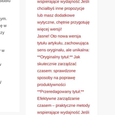
studiu
wspierające wydajność Jeśli
chciałbyś inne propozycje
lub masz dodatkowe
nym.
wytyczne, chętnie przygotuję
ię w
więcej wersji!
dzy
Jasne! Oto nowa wersja
tytułu artykułu, zachowująca
sens oryginału, ale unikalna:
y w
**Oryginalny tytuł:** Jak
skutecznie zarządzać
w
czasem: sprawdzone
sposoby na poprawę
W
produktywności
**Przeredagowany tytuł:**
Efektywne zarządzanie
czasem – praktyczne metody
wspierające wydajność Jeśli