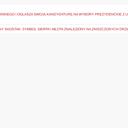
WSKIEGO I OGŁASZA SWOJĄ KANDYDATURĘ NA WYBORY PREZYDENCKIE Z 
NY SHOSTAK: SYMBOL SIERPA I MŁOTA ZNALEZIONY NA ZNISZCZONYCH DR