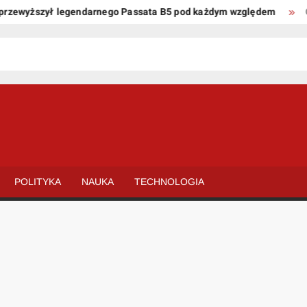
ewyższył legendarnego Passata B5 pod każdym względem
Oto k
POLITYKA
NAUKA
TECHNOLOGIA