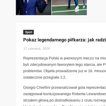
Sport
Pokaz legendarnego piłkarza: jak radz
17 czerwca, 2024
Reprezentacja Polski w pierwszym meczu na mis
byli zdecydowanym faworytem tego starcia, ale P
problemów. Objeła prowadzenie już w 16. minucie
ostatecznie przegrała 1:2.
Giorgio Chiellini przeanalizował gola reprezentacji
zastępował kontuzjowanego Roberta Lewandowsk
strzałem głową po dośrodkowaniu z rzutu rożnego.