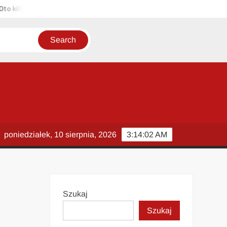
ilka propozycji unikalnych tytułów zachowujących sens oryginału: 1.
poniedziałek, 10 sierpnia, 2026
3:14:02 AM
Szukaj
Szukaj