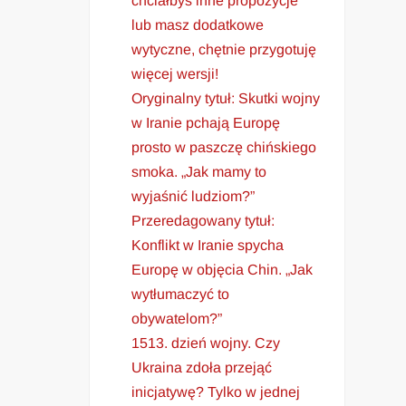
chciałbyś inne propozycje
lub masz dodatkowe
wytyczne, chętnie przygotuję
więcej wersji!
Oryginalny tytuł: Skutki wojny
w Iranie pchają Europę
prosto w paszczę chińskiego
smoka. „Jak mamy to
wyjaśnić ludziom?”
Przeredagowany tytuł:
Konflikt w Iranie spycha
Europę w objęcia Chin. „Jak
wytłumaczyć to
obywatelom?”
1513. dzień wojny. Czy
Ukraina zdoła przejąć
inicjatywę? Tylko w jednej