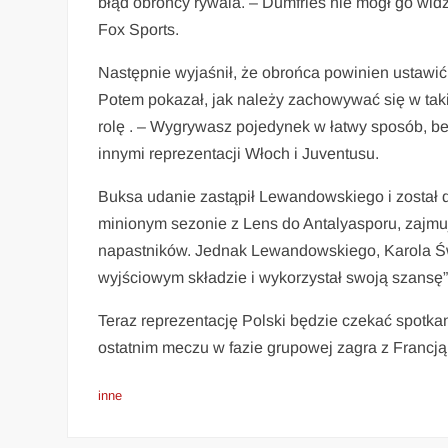
błąd obrońcy rywala. – Dumfries nie mógł go widzi
Fox Sports.
Następnie wyjaśnił, że obrońca powinien ustawić
Potem pokazał, jak należy zachowywać się w takie
rolę . – Wygrywasz pojedynek w łatwy sposób, b
innymi reprezentacji Włoch i Juventusu.
Buksa udanie zastąpił Lewandowskiego i został 
minionym sezonie z Lens do Antalyasporu, zajmuj
napastników. Jednak Lewandowskiego, Karola Świd
wyjściowym składzie i wykorzystał swoją szansę” 
Teraz reprezentację Polski będzie czekać spotkani
ostatnim meczu w fazie grupowej zagra z Francją
inne