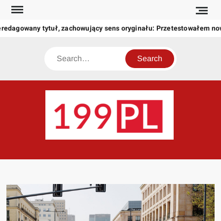
Skip
to
redagowany tytuł, zachowujący sens oryginału: Przetestowałem no
content
Search
199
Twoje
okno
na
świat