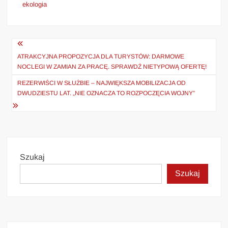
ekologia
Nawigacja
wpisu
ATRAKCYJNA PROPOZYCJA DLA TURYSTÓW: DARMOWE
NOCLEGI W ZAMIAN ZA PRACĘ. SPRAWDŹ NIETYPOWĄ OFERTĘ!
REZERWIŚCI W SŁUŻBIE – NAJWIĘKSZA MOBILIZACJA OD
DWUDZIESTU LAT. „NIE OZNACZA TO ROZPOCZĘCIA WOJNY”
Szukaj
Szukaj