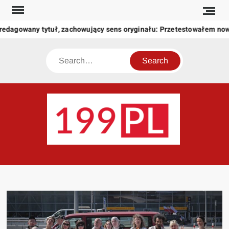
Skip
to
edagowany tytuł, zachowujący sens oryginału: Przetestowałem now
content
Search
199
Twoje
okno
na
świat