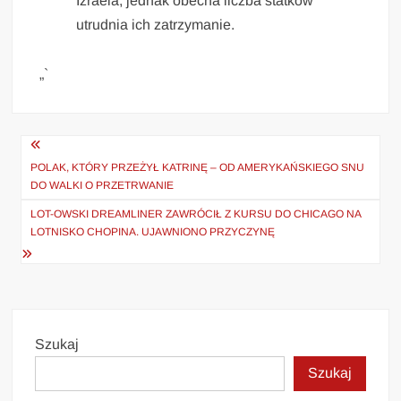
Izraela, jednak obecna liczba statków
utrudnia ich zatrzymanie.
„`
Nawigacja
wpisu
POLAK, KTÓRY PRZEŻYŁ KATRINĘ – OD AMERYKAŃSKIEGO SNU
DO WALKI O PRZETRWANIE
LOT-OWSKI DREAMLINER ZAWRÓCIŁ Z KURSU DO CHICAGO NA
LOTNISKO CHOPINA. UJAWNIONO PRZYCZYNĘ
Szukaj
Szukaj