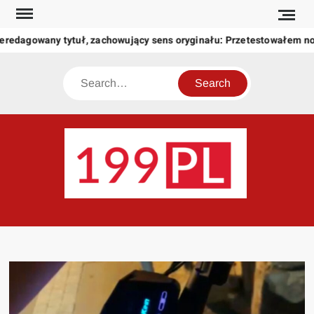
Skip
to
eredagowany tytuł, zachowujący sens oryginału: Przetestowałem n
content
Search
199
Twoje
okno
na
świat