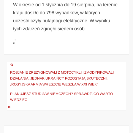
W okresie od 1 stycznia do 19 sierpnia, na terenie
kraju doszło do 798 wypadków, w których
uczestniczyły hulajnogi elektryczne. W wyniku
tych zdarzeń zginęło siedem osób.
„`
Nawigacja
wpisu
ROSJANIE ZREZYGNOWALI Z MOTOCYKLI I ZMODYFIKOWALI
DZIAŁANIA, JEDNAK UKRAIŃCY POZOSTAJĄ SKUTECZNI.
„ROSYJSKA ARMIA WRESZCIE WESZŁA W XXI WIEK”
PLANUJESZ STUDIA W NIEMCZECH? SPRAWDŹ, CO WARTO
WIEDZIEĆ