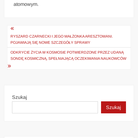
atomowym.
Nawigacja
wpisu
RYSZARD CZARNECKI I JEGO MAŁŻONKA ARESZTOWANI.
POJAWIAJĄ SIĘ NOWE SZCZEGÓŁY SPRAWY
ODKRYCIE ŻYCIA W KOSMOSIE POTWIERDZONE PRZEZ UDANĄ
SONDĘ KOSMICZNĄ, SPEŁNIAJĄCĄ OCZEKIWANIA NAUKOWCÓW
Szukaj
Szukaj