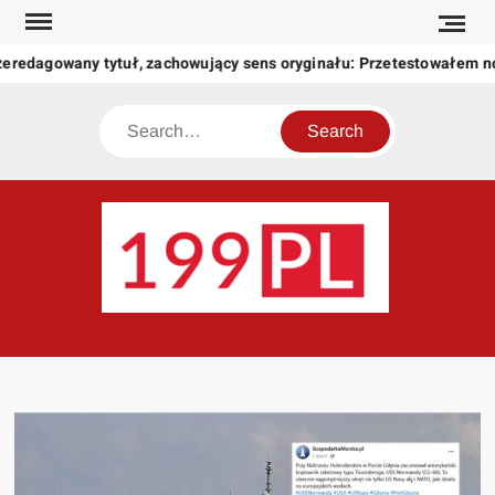
Skip
to
zeredagowany tytuł, zachowujący sens oryginału: Przetestowałem 
content
Search
199
Twoje
okno
na
świat