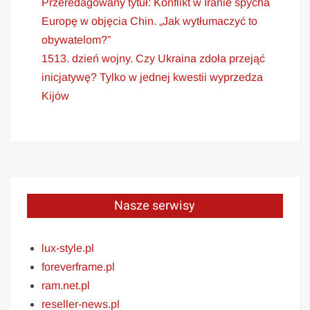
Przeredagowany tytuł: Konflikt w Iranie spycha
Europę w objęcia Chin. „Jak wytłumaczyć to
obywatelom?”
1513. dzień wojny. Czy Ukraina zdoła przejąć
inicjatywę? Tylko w jednej kwestii wyprzedza
Kijów
Nasze serwisy
lux-style.pl
foreverframe.pl
ram.net.pl
reseller-news.pl