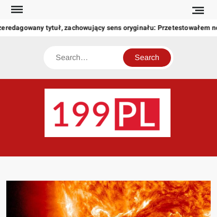
Skip
to
zeredagowany tytuł, zachowujący sens oryginału: Przetestowałem 
content
Search
199
Twoje
okno
na
świat