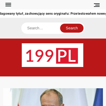
Skip
to
dagowany tytuł, zachowujący sens oryginału: Przetestowałem nowe
content
Search
199
Twoje
okno
na
świat