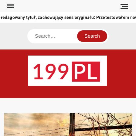
Skip
to
redagowany tytuł, zachowujący sens oryginału: Przetestowałem no
content
Search
199
Twoje
okno
na
świat