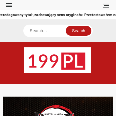
Skip
to
zeredagowany tytuł, zachowujący sens oryginału: Przetestowałem 
content
Search
199
Twoje
okno
na
świat