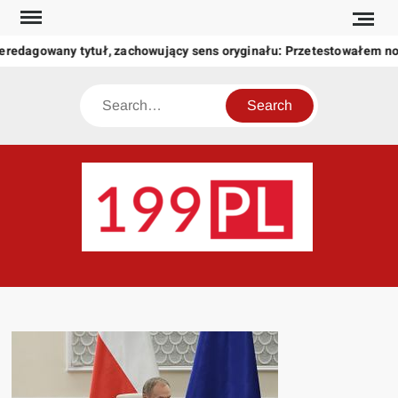
Skip
to
eredagowany tytuł, zachowujący sens oryginału: Przetestowałem n
content
Search
199
Twoje
okno
na
świat