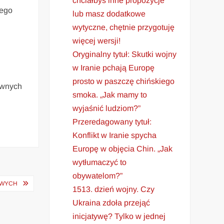
chciałbyś inne propozycje
cego
lub masz dodatkowe
wytyczne, chętnie przygotuję
więcej wersji!
Oryginalny tytuł: Skutki wojny
w Iranie pchają Europę
prosto w paszczę chińskiego
ewnych
smoka. „Jak mamy to
wyjaśnić ludziom?”
Przeredagowany tytuł:
Konflikt w Iranie spycha
Europę w objęcia Chin. „Jak
wytłumaczyć to
obywatelom?”
OWYCH
1513. dzień wojny. Czy
Ukraina zdoła przejąć
inicjatywę? Tylko w jednej