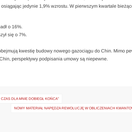
, osiągając jedynie 1,9% wzrostu. W pierwszym kwartale bieżą
adł o 16%.
zył się o 7%.
m obejmują kwestię budowy nowego gazociągu do Chin. Mimo p
 Chin, perspektywy podpisania umowy są niepewne.
CZAS DLA MNIE DOBIEGŁ KOŃCA”
NOWY MATERIAŁ NAPĘDZA REWOLUCJĘ W OBLICZENIACH KWANT