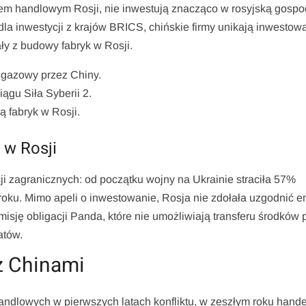
em handlowym Rosji, nie inwestują znacząco w rosyjską gospo
a inwestycji z krajów BRICS, chińskie firmy unikają inwestow
ły z budowy fabryk w Rosji.
i gazowy przez Chiny.
ągu Siła Syberii 2.
 fabryk w Rosji.
 w Rosji
i zagranicznych: od początku wojny na Ukrainie straciła 57%
roku. Mimo apeli o inwestowanie, Rosja nie zdołała uzgodnić em
sję obligacji Panda, które nie umożliwiają transferu środków 
atów.
z Chinami
dlowych w pierwszych latach konfliktu, w zeszłym roku hande