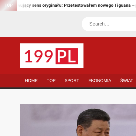
Skip
achowujący sens oryginału: Przetestowałem nowego Tiguana – prze
TOP
to
content
Search
199.PL
Twoje
okno
na
HOME
TOP
SPORT
EKONOMIA
ŚWIAT
świat