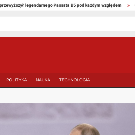
wyższył legendarnego Passata B5 pod każdym względem
Oto ki
POLITYKA
NAUKA
TECHNOLOGIA