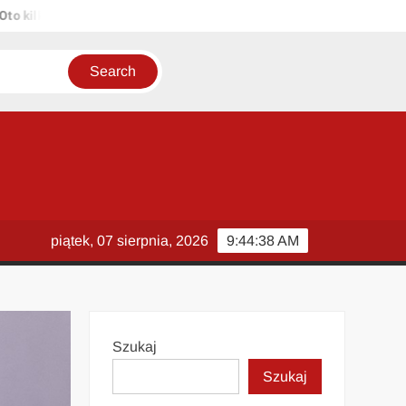
lka propozycji unikalnych tytułów zachowujących sens oryginału: 1. 
piątek, 07 sierpnia, 2026
9:44:39 AM
Szukaj
Szukaj