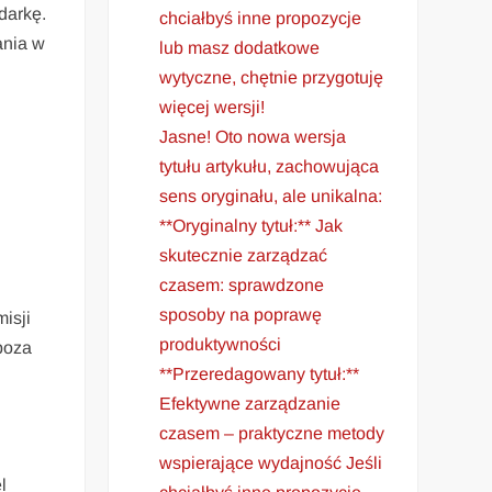
darkę.
chciałbyś inne propozycje
ania w
lub masz dodatkowe
wytyczne, chętnie przygotuję
więcej wersji!
Jasne! Oto nowa wersja
tytułu artykułu, zachowująca
sens oryginału, ale unikalna:
**Oryginalny tytuł:** Jak
skutecznie zarządzać
czasem: sprawdzone
sposoby na poprawę
isji
produktywności
poza
**Przeredagowany tytuł:**
Efektywne zarządzanie
czasem – praktyczne metody
wspierające wydajność Jeśli
l