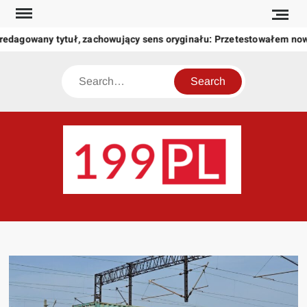
Skip
to
redagowany tytuł, zachowujący sens oryginału: Przetestowałem no
content
Search
199
Twoje
okno
na
świat