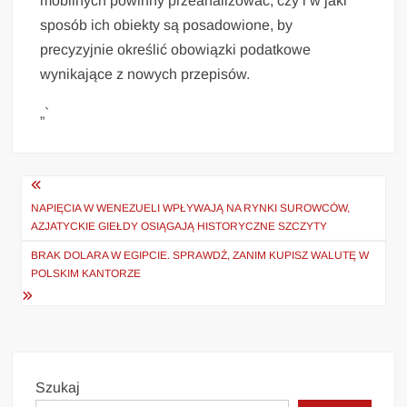
mobilnych powinny przeanalizować, czy i w jaki
sposób ich obiekty są posadowione, by
precyzyjnie określić obowiązki podatkowe
wynikające z nowych przepisów.
„`
Nawigacja
wpisu
NAPIĘCIA W WENEZUELI WPŁYWAJĄ NA RYNKI SUROWCÓW,
AZJATYCKIE GIEŁDY OSIĄGAJĄ HISTORYCZNE SZCZYTY
BRAK DOLARA W EGIPCIE. SPRAWDŹ, ZANIM KUPISZ WALUTĘ W
POLSKIM KANTORZE
Szukaj