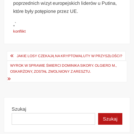
poprzednich wizyt europejskich liderów u Putina,
które były potępione przez UE.
„`
konflikt
Nawigacja
JAKIE LOSY CZEKAJĄ NA KRYPTOWALUTY W PRZYSZŁOŚCI?
wpisu
WYROK W SPRAWIE ŚMIERCI DOMINIKA SIKORY. OLGIERD M.,
OSKARŻONY, ZOSTAŁ ZWOLNIONY Z ARESZTU.
Szukaj
Szukaj