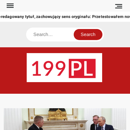
Skip
to
redagowany tytuł, zachowujący sens oryginału: Przetestowałem no
content
Search
199
Twoje
okno
na
świat