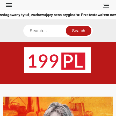
Skip
to
edagowany tytuł, zachowujący sens oryginału: Przetestowałem now
content
Search
199
Twoje
okno
na
świat