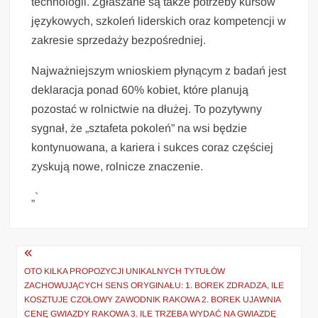
technologii. Zgłaszane są także potrzeby kursów
językowych, szkoleń liderskich oraz kompetencji w
zakresie sprzedaży bezpośredniej.
Najważniejszym wnioskiem płynącym z badań jest
deklaracja ponad 60% kobiet, które planują
pozostać w rolnictwie na dłużej. To pozytywny
sygnał, że „sztafeta pokoleń” na wsi będzie
kontynuowana, a kariera i sukces coraz częściej
zyskują nowe, rolnicze znaczenie.
„`
Nawigacja
wpisu
OTO KILKA PROPOZYCJI UNIKALNYCH TYTUŁÓW
ZACHOWUJĄCYCH SENS ORYGINAŁU: 1. BOREK ZDRADZA, ILE
KOSZTUJE CZOŁOWY ZAWODNIK RAKOWA 2. BOREK UJAWNIA
CENĘ GWIAZDY RAKOWA 3. ILE TRZEBA WYDAĆ NA GWIAZDĘ