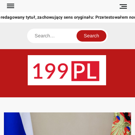
Skip
to
redagowany tytuł, zachowujący sens oryginału: Przetestowałem no
content
Search
199
Twoje
okno
na
świat