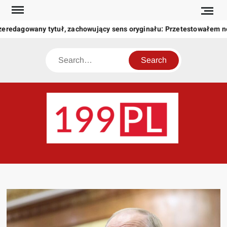
Skip
to
zeredagowany tytuł, zachowujący sens oryginału: Przetestowałem 
content
Search
199
Twoje
okno
na
świat