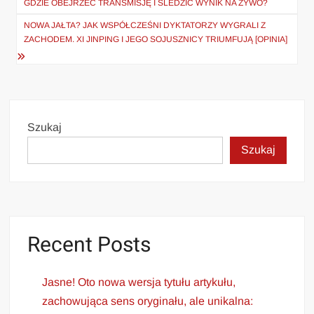
GDZIE OBEJRZEĆ TRANSMISJĘ I ŚLEDZIĆ WYNIK NA ŻYWO?
NOWA JAŁTA? JAK WSPÓŁCZEŚNI DYKTATORZY WYGRALI Z
ZACHODEM. XI JINPING I JEGO SOJUSZNICY TRIUMFUJĄ [OPINIA]
Szukaj
Szukaj
Recent Posts
Jasne! Oto nowa wersja tytułu artykułu,
zachowująca sens oryginału, ale unikalna: