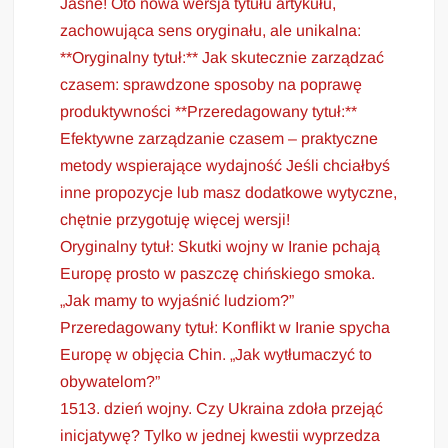
Jasne! Oto nowa wersja tytułu artykułu,
zachowująca sens oryginału, ale unikalna:
**Oryginalny tytuł:** Jak skutecznie zarządzać
czasem: sprawdzone sposoby na poprawę
produktywności **Przeredagowany tytuł:**
Efektywne zarządzanie czasem – praktyczne
metody wspierające wydajność Jeśli chciałbyś
inne propozycje lub masz dodatkowe wytyczne,
chętnie przygotuję więcej wersji!
Oryginalny tytuł: Skutki wojny w Iranie pchają
Europę prosto w paszczę chińskiego smoka.
„Jak mamy to wyjaśnić ludziom?”
Przeredagowany tytuł: Konflikt w Iranie spycha
Europę w objęcia Chin. „Jak wytłumaczyć to
obywatelom?”
1513. dzień wojny. Czy Ukraina zdoła przejąć
inicjatywę? Tylko w jednej kwestii wyprzedza