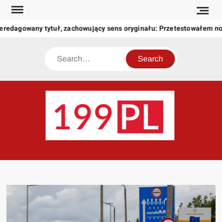
Skip
to
eredagowany tytuł, zachowujący sens oryginału: Przetestowałem n
content
Search
199
Twoje
okno
na
świat