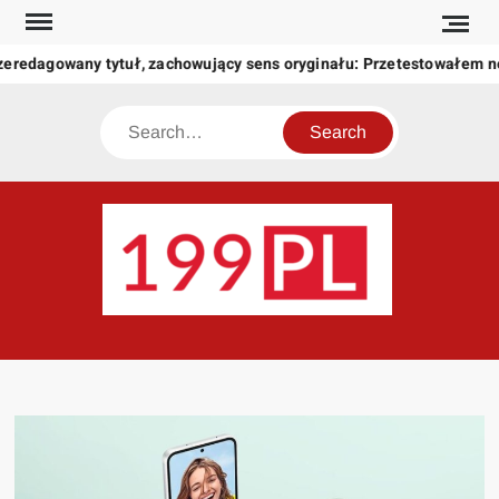
Skip
to
zeredagowany tytuł, zachowujący sens oryginału: Przetestowałem 
content
Search
199
Twoje
okno
na
świat