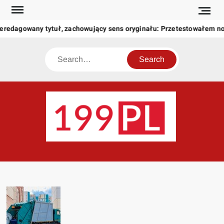
Skip
to
eredagowany tytuł, zachowujący sens oryginału: Przetestowałem n
content
Search
199
Twoje
okno
na
świat