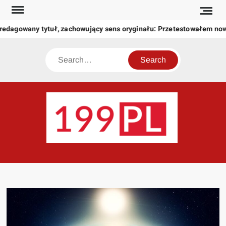
Skip
to
redagowany tytuł, zachowujący sens oryginału: Przetestowałem no
content
Search
199
Twoje
okno
na
świat