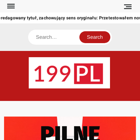
Skip
to
redagowany tytuł, zachowujący sens oryginału: Przetestowałem no
content
Search
199
Twoje
okno
na
świat