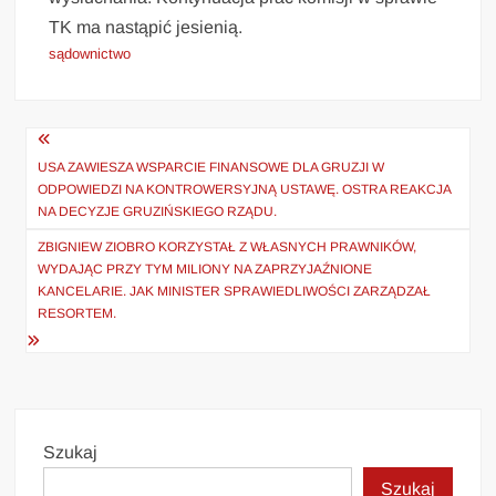
TK ma nastąpić jesienią.
sądownictwo
Nawigacja
wpisu
USA ZAWIESZA WSPARCIE FINANSOWE DLA GRUZJI W
ODPOWIEDZI NA KONTROWERSYJNĄ USTAWĘ. OSTRA REAKCJA
NA DECYZJE GRUZIŃSKIEGO RZĄDU.
ZBIGNIEW ZIOBRO KORZYSTAŁ Z WŁASNYCH PRAWNIKÓW,
WYDAJĄC PRZY TYM MILIONY NA ZAPRZYJAŹNIONE
KANCELARIE. JAK MINISTER SPRAWIEDLIWOŚCI ZARZĄDZAŁ
RESORTEM.
Szukaj
Szukaj