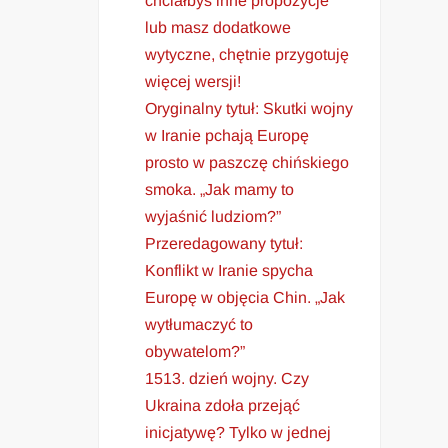
chciałbyś inne propozycje
lub masz dodatkowe
wytyczne, chętnie przygotuję
więcej wersji!
Oryginalny tytuł: Skutki wojny
w Iranie pchają Europę
prosto w paszczę chińskiego
smoka. „Jak mamy to
wyjaśnić ludziom?”
Przeredagowany tytuł:
Konflikt w Iranie spycha
Europę w objęcia Chin. „Jak
wytłumaczyć to
obywatelom?”
1513. dzień wojny. Czy
Ukraina zdoła przejąć
inicjatywę? Tylko w jednej