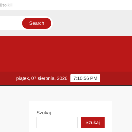
ilka propozycji unikalnych tytułów zachowujących sens oryginału: 1.
piątek, 07 sierpnia, 2026
7:10:57 PM
Szukaj
Szukaj