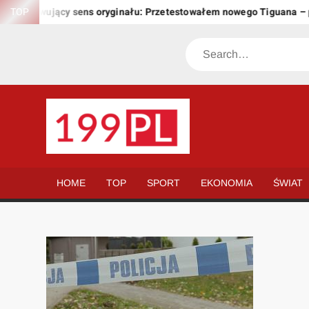
Skip
zachowujący sens oryginału: Przetestowałem nowego Tiguana – prz
TOP
to
content
Search
199.PL
Twoje
okno
na
HOME
TOP
SPORT
EKONOMIA
ŚWIAT
świat