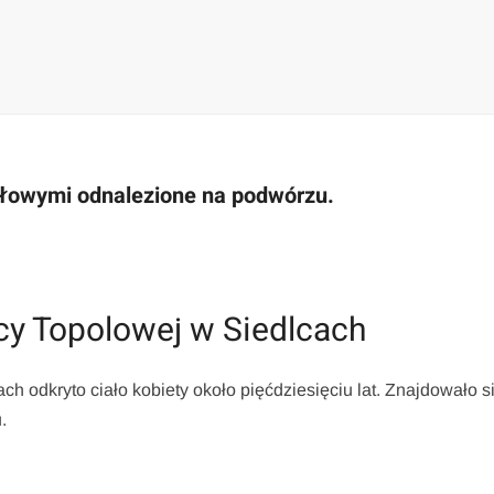
załowymi odnalezione na podwórzu.
icy Topolowej w Siedlcach
ch odkryto ciało kobiety około pięćdziesięciu lat. Znajdowało s
.