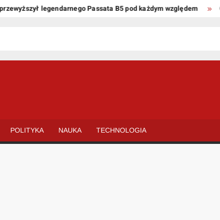
ewyższył legendarnego Passata B5 pod każdym względem
Oto k
POLITYKA
NAUKA
TECHNOLOGIA