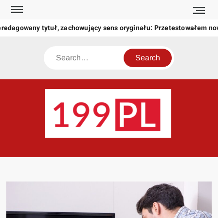
Skip
to
redagowany tytuł, zachowujący sens oryginału: Przetestowałem no
content
Search
199
Twoje
okno
na
świat