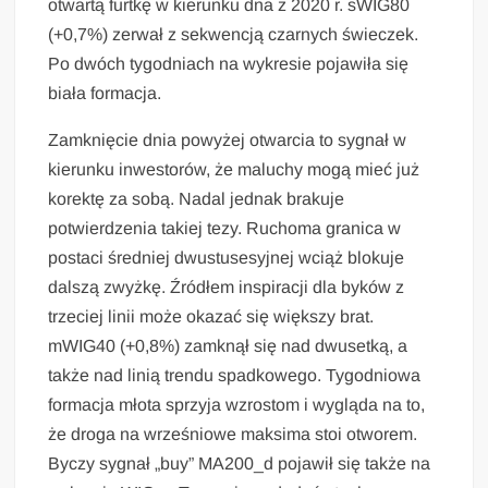
otwartą furtkę w kierunku dna z 2020 r. sWIG80
(+0,7%) zerwał z sekwencją czarnych świeczek.
Po dwóch tygodniach na wykresie pojawiła się
biała formacja.
Zamknięcie dnia powyżej otwarcia to sygnał w
kierunku inwestorów, że maluchy mogą mieć już
korektę za sobą. Nadal jednak brakuje
potwierdzenia takiej tezy. Ruchoma granica w
postaci średniej dwustusesyjnej wciąż blokuje
dalszą zwyżkę. Źródłem inspiracji dla byków z
trzeciej linii może okazać się większy brat.
mWIG40 (+0,8%) zamknął się nad dwusetką, a
także nad linią trendu spadkowego. Tygodniowa
formacja młota sprzyja wzrostom i wygląda na to,
że droga na wrześniowe maksima stoi otworem.
Byczy sygnał „buy” MA200_d pojawił się także na