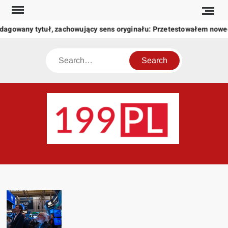
Skip
to
agowany tytuł, zachowujący sens oryginału: Przetestowałem noweg
content
Search
199
Twoje
okno
na
świat