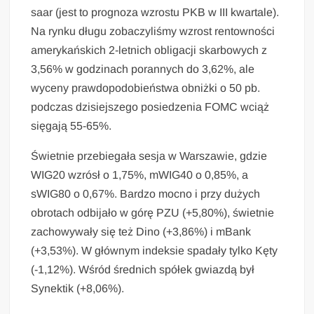
saar (jest to prognoza wzrostu PKB w III kwartale).
Na rynku długu zobaczyliśmy wzrost rentowności
amerykańskich 2-letnich obligacji skarbowych z
3,56% w godzinach porannych do 3,62%, ale
wyceny prawdopodobieństwa obniżki o 50 pb.
podczas dzisiejszego posiedzenia FOMC wciąż
sięgają 55-65%.
Świetnie przebiegała sesja w Warszawie, gdzie
WIG20 wzrósł o 1,75%, mWIG40 o 0,85%, a
sWIG80 o 0,67%. Bardzo mocno i przy dużych
obrotach odbijało w górę PZU (+5,80%), świetnie
zachowywały się też Dino (+3,86%) i mBank
(+3,53%). W głównym indeksie spadały tylko Kęty
(-1,12%). Wśród średnich spółek gwiazdą był
Synektik (+8,06%).