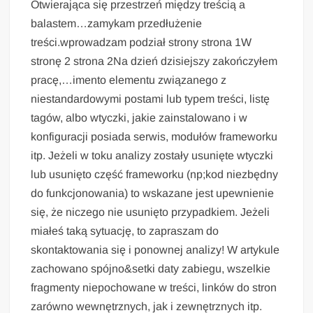
Otwierająca się przestrzeń między treścią a
balastem…zamykam przedłużenie
treści.wprowadzam podział strony strona 1W
stronę 2 strona 2Na dzień dzisiejszy zakończyłem
pracę,…imento elementu związanego z
niestandardowymi postami lub typem treści, listę
tagów, albo wtyczki, jakie zainstalowano i w
konfiguracji posiada serwis, modułów frameworku
itp. Jeżeli w toku analizy zostały usunięte wtyczki
lub usunięto część frameworku (np;kod niezbędny
do funkcjonowania) to wskazane jest upewnienie
się, że niczego nie usunięto przypadkiem. Jeżeli
miałeś taką sytuację, to zapraszam do
skontaktowania się i ponownej analizy! W artykule
zachowano spójno&setki daty zabiegu, wszelkie
fragmenty niepochowane w treści, linków do stron
zarówno wewnętrznych, jak i zewnętrznych itp.