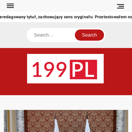
Skip
to
eredagowany tytuł, zachowujący sens oryginału: Przetestowałem n
content
Search
199
Twoje
okno
na
świat