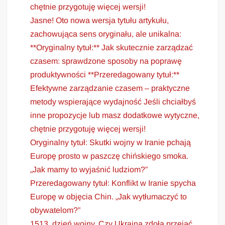
chętnie przygotuję więcej wersji!
Jasne! Oto nowa wersja tytułu artykułu,
zachowująca sens oryginału, ale unikalna:
**Oryginalny tytuł:** Jak skutecznie zarządzać
czasem: sprawdzone sposoby na poprawę
produktywności **Przeredagowany tytuł:**
Efektywne zarządzanie czasem – praktyczne
metody wspierające wydajność Jeśli chciałbyś
inne propozycje lub masz dodatkowe wytyczne,
chętnie przygotuję więcej wersji!
Oryginalny tytuł: Skutki wojny w Iranie pchają
Europę prosto w paszczę chińskiego smoka.
„Jak mamy to wyjaśnić ludziom?”
Przeredagowany tytuł: Konflikt w Iranie spycha
Europę w objęcia Chin. „Jak wytłumaczyć to
obywatelom?”
1513. dzień wojny. Czy Ukraina zdoła przejąć