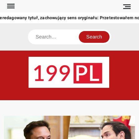
Skip
to
eredagowany tytuł, zachowujący sens oryginału: Przetestowałem n
content
Search
199
Twoje
okno
na
świat