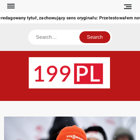
Skip
to
eredagowany tytuł, zachowujący sens oryginału: Przetestowałem n
content
Search
199
Twoje
okno
na
świat