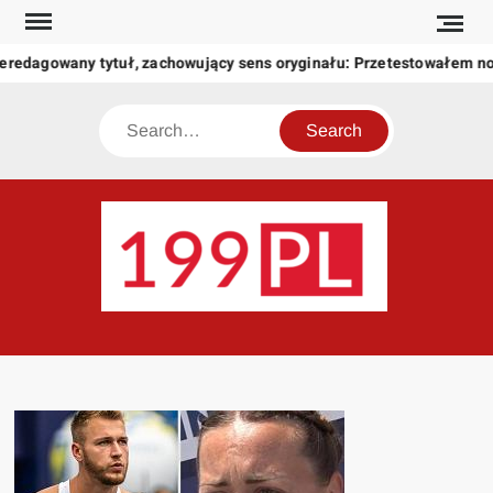
Skip
to
eredagowany tytuł, zachowujący sens oryginału: Przetestowałem n
content
Search
199
Twoje
okno
na
świat