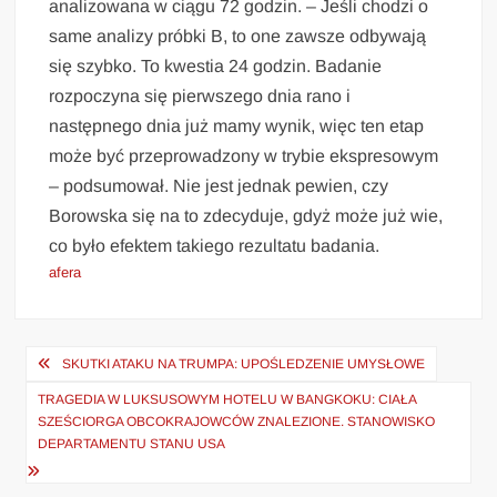
analizowana w ciągu 72 godzin. – Jeśli chodzi o
same analizy próbki B, to one zawsze odbywają
się szybko. To kwestia 24 godzin. Badanie
rozpoczyna się pierwszego dnia rano i
następnego dnia już mamy wynik, więc ten etap
może być przeprowadzony w trybie ekspresowym
– podsumował. Nie jest jednak pewien, czy
Borowska się na to zdecyduje, gdyż może już wie,
co było efektem takiego rezultatu badania.
afera
Nawigacja
SKUTKI ATAKU NA TRUMPA: UPOŚLEDZENIE UMYSŁOWE
wpisu
TRAGEDIA W LUKSUSOWYM HOTELU W BANGKOKU: CIAŁA
SZEŚCIORGA OBCOKRAJOWCÓW ZNALEZIONE. STANOWISKO
DEPARTAMENTU STANU USA