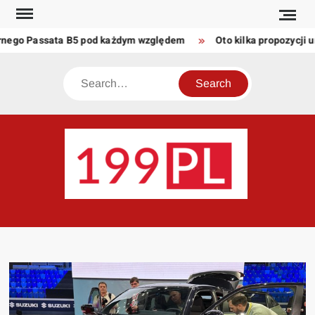
Skip
to
rnego Passata B5 pod każdym względem
Oto kilka propozycji un
content
Search
199
Twoje
okno
na
świat