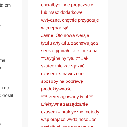
chciałbyś inne propozycje
rtalem
lub masz dodatkowe
wytyczne, chętnie przygotuję
k
więcej wersji!
Jasne! Oto nowa wersja
tytułu artykułu, zachowująca
sens oryginału, ale unikalna:
**Oryginalny tytuł:** Jak
mali
skutecznie zarządzać
a,
czasem: sprawdzone
sposoby na poprawę
li do
produktywności
kreślił
**Przeredagowany tytuł:**
Efektywne zarządzanie
czasem – praktyczne metody
wspierające wydajność Jeśli
y