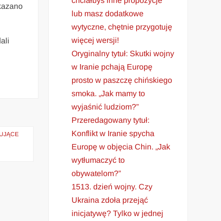
chciałbyś inne propozycje
ekazano
lub masz dodatkowe
wytyczne, chętnie przygotuję
więcej wersji!
ali
Oryginalny tytuł: Skutki wojny
w Iranie pchają Europę
prosto w paszczę chińskiego
smoka. „Jak mamy to
wyjaśnić ludziom?”
Przeredagowany tytuł:
Konflikt w Iranie spycha
SUJĄCE
Europę w objęcia Chin. „Jak
wytłumaczyć to
obywatelom?”
1513. dzień wojny. Czy
Ukraina zdoła przejąć
inicjatywę? Tylko w jednej