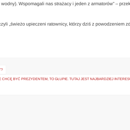
wodny). Wspomagali nas strażacy i jeden z armatorów” – prz
yli „świeżo upieczeni ratownicy, którzy dziś z powodzeniem zd
T?
E CHCĘ BYĆ PREZYDENTEM, TO GŁUPIE. TUTAJ JEST NAJBARDZIEJ INTERE