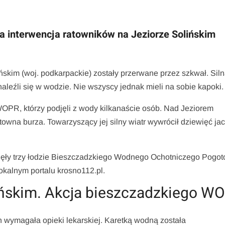
a interwencja ratowników na Jeziorze Solińskim
́skim (woj. podkarpackie) zostały przerwane przez szkwał. Sil
 znaleźli się w wodzie. Nie wszyscy jednak mieli na sobie kapoki.
PR, którzy podjęli z wody kilkanaście osób. Nad Jeziorem
wna burza. Towarzyszący jej silny wiatr wywrócił dziewięć jac
łynęły trzy łodzie Bieszczadzkiego Wodnego Ochotniczego Pogo
kalnym portalu krosno112.pl.
ńskim. Akcja bieszczadzkiego W
ch wymagała opieki lekarskiej. Karetką wodną została