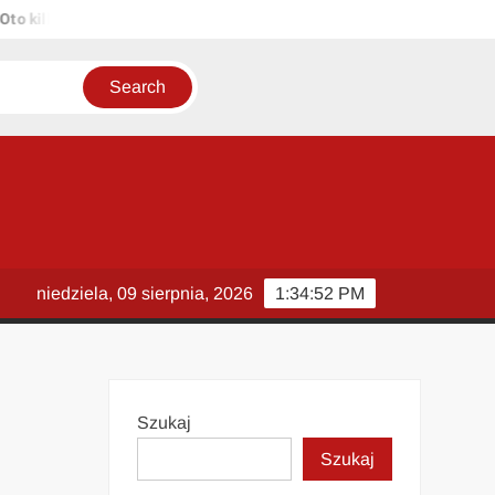
lka propozycji unikalnych tytułów zachowujących sens oryginału: 1. 
niedziela, 09 sierpnia, 2026
1:34:53 PM
Szukaj
Szukaj