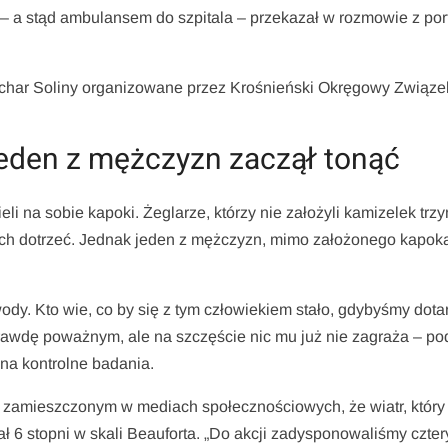
a stąd ambulansem do szpitala – przekazał w rozmowie z po
uchar Soliny organizowane przez Krośnieński Okręgowy Związe
en z mężczyzn zaczął tonąć
i na sobie kapoki. Żeglarze, którzy nie założyli kamizelek trzy
nich dotrzeć. Jednak jeden z mężczyzn, mimo założonego kapok
dy. Kto wie, co by się z tym człowiekiem stało, gdybyśmy dotar
awdę poważnym, ale na szczęście nic mu już nie zagraża – pod
a na kontrolne badania.
mieszczonym w mediach społecznościowych, że wiatr, który
gał 6 stopni w skali Beauforta. „Do akcji zadysponowaliśmy czter