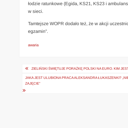
łodzie ratunkowe (Egida, KS21, KS23 i ambulans 
w sieci.
Tamtejsze WOPR dodało też, że w akcji uczestnicz
egzamin”.
awaria
Nawigacja
ZIELIŃSKI ŚWIĘTUJE PORAŻKĘ POLSKI NA EURO. KIM JES
wpisu
JAKA JEST ULUBIONA PRACA ALEKSANDRA ŁUKASZENKI? „NI
ZAJĘCIE”