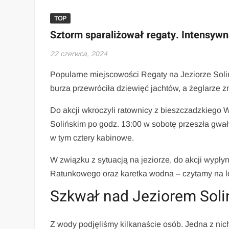
TOP
Sztorm sparaliżował regaty. Intensywn
22 czerwca, 2024
Popularne miejscowości Regaty na Jeziorze Solin
burza przewróciła dziewięć jachtów, a żeglarze
Do akcji wkroczyli ratownicy z bieszczadzkiego WO
Solińskim po godz. 13:00 w sobotę przeszła gwałto
w tym cztery kabinowe.
W związku z sytuacją na jeziorze, do akcji wyp
Ratunkowego oraz karetka wodna – czytamy na lo
Szkwał nad Jeziorem Soli
Z wody podjęliśmy kilkanaście osób. Jedna z ni