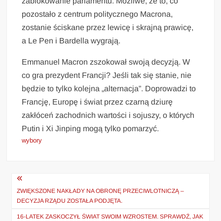
zablokowanie parlamentu. Możliwe, że to, co
pozostało z centrum politycznego Macrona,
zostanie ściskane przez lewicę i skrajną prawicę,
a Le Pen i Bardella wygrają.
Emmanuel Macron zszokował swoją decyzją. W
co gra prezydent Francji? Jeśli tak się stanie, nie
będzie to tylko kolejna „alternacja”. Doprowadzi to
Francję, Europę i świat przez czarną dziurę
zakłóceń zachodnich wartości i sojuszy, o których
Putin i Xi Jinping mogą tylko pomarzyć.
wybory
Nawigacja
wpisu
ZWIĘKSZONE NAKŁADY NA OBRONĘ PRZECIWLOTNICZĄ –
DECYZJA RZĄDU ZOSTAŁA PODJĘTA.
16-LATEK ZASKOCZYŁ ŚWIAT SWOIM WZROSTEM. SPRAWDŹ, JAK