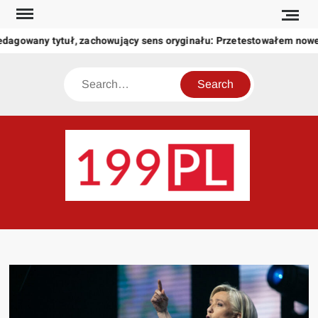
Skip
to
dagowany tytuł, zachowujący sens oryginału: Przetestowałem nowe
content
Search
199
Twoje
okno
na
świat