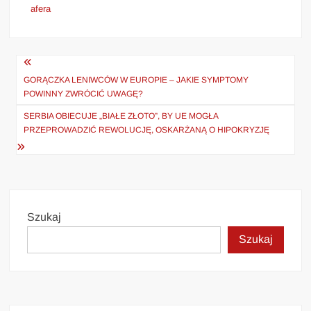
afera
Nawigacja
wpisu
GORĄCZKA LENIWCÓW W EUROPIE – JAKIE SYMPTOMY
POWINNY ZWRÓCIĆ UWAGĘ?
SERBIA OBIECUJE „BIAŁE ZŁOTO”, BY UE MOGŁA
PRZEPROWADZIĆ REWOLUCJĘ, OSKARŻANĄ O HIPOKRYZJĘ
Szukaj
Szukaj