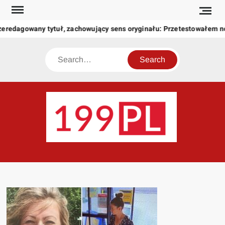
Skip
to
zeredagowany tytuł, zachowujący sens oryginału: Przetestowałem 
content
Search
199
Twoje
okno
na
świat