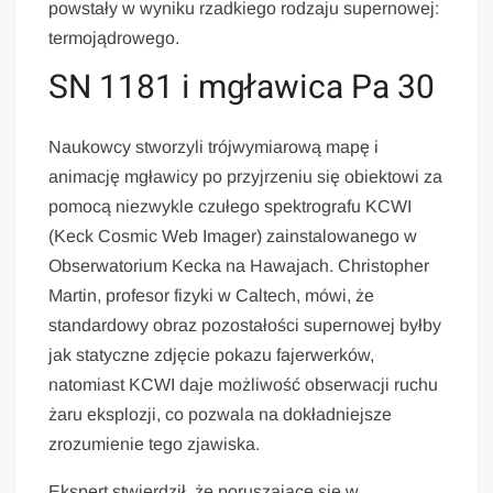
powstały w wyniku rzadkiego rodzaju supernowej:
termojądrowego.
SN 1181 i mgławica Pa 30
Naukowcy stworzyli trójwymiarową mapę i
animację mgławicy po przyjrzeniu się obiektowi za
pomocą niezwykle czułego spektrografu KCWI
(Keck Cosmic Web Imager) zainstalowanego w
Obserwatorium Kecka na Hawajach. Christopher
Martin, profesor fizyki w Caltech, mówi, że
standardowy obraz pozostałości supernowej byłby
jak statyczne zdjęcie pokazu fajerwerków,
natomiast KCWI daje możliwość obserwacji ruchu
żaru eksplozji, co pozwala na dokładniejsze
zrozumienie tego zjawiska.
Ekspert stwierdził, że poruszające się w