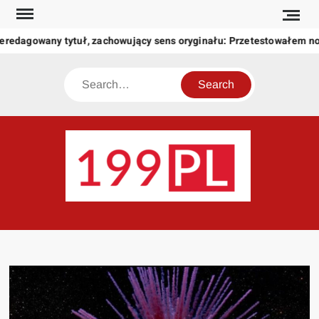
Skip
to
eredagowany tytuł, zachowujący sens oryginału: Przetestowałem n
content
Search
199
Twoje
okno
na
świat