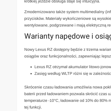
krótkiej jeździe obsługa staje się intuicyjna.
Zmodernizowano także system multimedialny (inf
przycisków. Materiały wykończeniowe są wysokiej 
wentylowane, podgrzewane i mają elektryczną re
Warianty napędowe i osią
Nowy Lexus RZ dostępny będzie z trzema warian
osiągów oraz funkcjonalności, zapewniając lepsz
Lexus RZ otrzymał akumulator litowo-jono
Zasięg według WLTP różni się w zależności 
Skrócenie czasu ładowania umożliwia nowa pok
baterii przed ładowaniem pozwala skrócić czas uz
temperaturze -10°C, ładowanie od 10% do 80% m
tej funkcji.