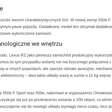
we
ość swoich charakterystycznych linii. W nowej wersji 550e F 
tylnym pasie pojazdu. Dodatkowo, model ten otrzymał dodatko
orowe wykończenie karoserii.
nologiczne we wnętrzu
du. Lexus RZ jako pierwszy samochód produkcyjny wykorzyst
ownica (w tym przypadku wolant) nie ma fizycznego połączenia z
się w innych pojazdach, ale zawsze istniało awaryjne, mechan
lektroniczny – dwa takie układy ważą w sumie o 11 kg więcej 
ji 550e F Sport oraz 500e, natomiast w wyposażeniu Omotenas
 uzyskuje się już po przekręceniu wolantu o 200 stopni, co elimi
yzwyczajenie się do nowego układu wymaga nieco czasu, lecz p