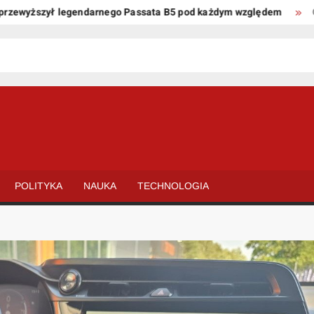
yższył legendarnego Passata B5 pod każdym względem
Oto kil
POLITYKA
NAUKA
TECHNOLOGIA