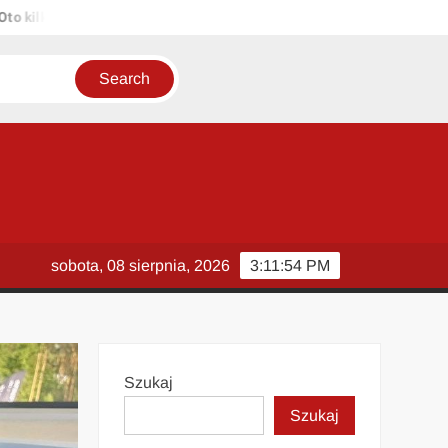
ka propozycji unikalnych tytułów zachowujących sens oryginału: 1. P
sobota, 08 sierpnia, 2026
3:11:55 PM
Szukaj
Szukaj