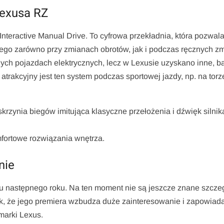
Lexusa RZ
teractive Manual Drive. To cyfrowa przekładnia, która pozwal
ego zarówno przy zmianach obrotów, jak i podczas ręcznych z
ch pojazdach elektrycznych, lecz w Lexusie uzyskano inne, ba
trakcyjny jest ten system podczas sportowej jazdy, np. na torz
krzynia biegów imitująca klasyczne przełożenia i dźwięk silnik
fortowe rozwiązania wnętrza.
nie
ku następnego roku. Na ten moment nie są jeszcze znane szcze
, że jego premiera wzbudza duże zainteresowanie i zapowiad
 marki Lexus.