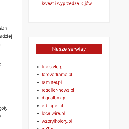
kwestii wyprzedza Kijów
a
mian
rdziej
e
Nasze serwisy
a,
lux-style.pl
foreverframe.pl
ram.net.pl
reseller-news.pl
digitalbox.pl
e-bloger.pl
góły
localwire.pl
a
wzoryikolory.pl
gp7.pl