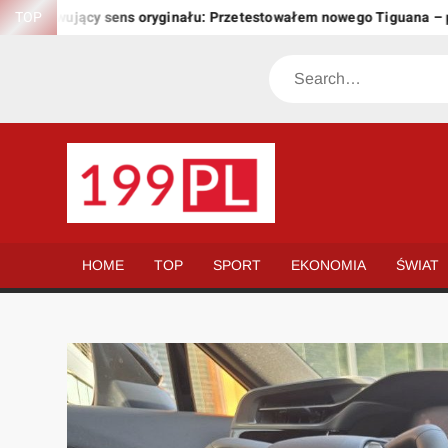
Skip
chowujący sens oryginału: Przetestowałem nowego Tiguana – przew
TOP
to
content
Search
199.PL
Twoje
okno
na
HOME
TOP
SPORT
EKONOMIA
ŚWIAT
świat