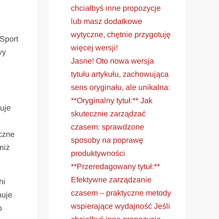
chciałbyś inne propozycje
lub masz dodatkowe
wytyczne, chętnie przygotuję
Sport
więcej wersji!
wy
Jasne! Oto nowa wersja
tytułu artykułu, zachowująca
sens oryginału, ale unikalna:
**Oryginalny tytuł:** Jak
uje
skutecznie zarządzać
czasem: sprawdzone
iczne
sposoby na poprawę
niż
produktywności
**Przeredagowany tytuł:**
Efektywne zarządzanie
hi
czasem – praktyczne metody
nuje
wspierające wydajność Jeśli
o