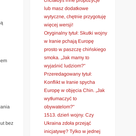
chciałbyś inne propozycje
lub masz dodatkowe
wytyczne, chętnie przygotuję
są
więcej wersji!
Oryginalny tytuł: Skutki wojny
w Iranie pchają Europę
prosto w paszczę chińskiego
smoka. „Jak mamy to
dem
wyjaśnić ludziom?”
Przeredagowany tytuł:
Konflikt w Iranie spycha
Europę w objęcia Chin. „Jak
wytłumaczyć to
obywatelom?”
wania
1513. dzień wojny. Czy
Ukraina zdoła przejąć
ut bez
inicjatywę? Tylko w jednej