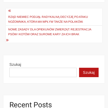
Nawigacja
wpisu
RZĄD NIEMIEC PODJĄŁ RADYKALNĄ DECYZJĘ PO ATAKU
NOŻOWNIKA, KTÓRA MA WPŁYW TAKŻE NA POLAKÓW.
NOWE ZASADY DLA OPIEKUNÓW ZWIERZĄT: REJESTRACJA
PSÓW I KOTÓW ORAZ SUROWE KARY ZA ICH BRAK
Szukaj
Szukaj
Recent Posts