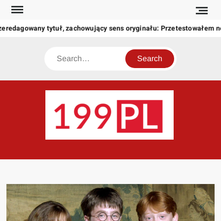
Skip
to
zeredagowany tytuł, zachowujący sens oryginału: Przetestowałem 
content
Search
199
Twoje
okno
na
świat