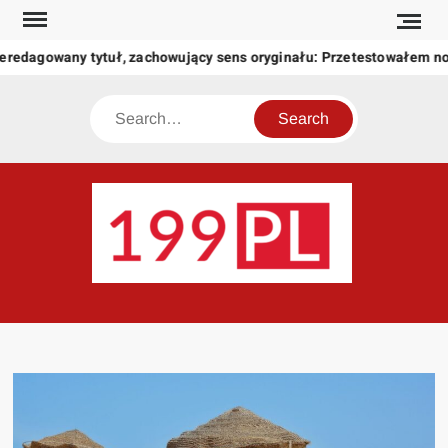
Skip
to
eredagowany tytuł, zachowujący sens oryginału: Przetestowałem n
content
Search
199
Twoje
okno
na
świat