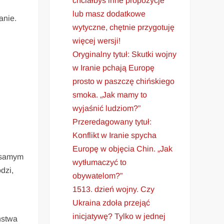
chciałbyś inne propozycje
lub masz dodatkowe
anie.
wytyczne, chętnie przygotuję
więcej wersji!
Oryginalny tytuł: Skutki wojny
w Iranie pchają Europę
prosto w paszczę chińskiego
smoka. „Jak mamy to
wyjaśnić ludziom?”
Przeredagowany tytuł:
Konflikt w Iranie spycha
Europę w objęcia Chin. „Jak
o samym
wytłumaczyć to
dzi,
obywatelom?”
1513. dzień wojny. Czy
Ukraina zdoła przejąć
inicjatywę? Tylko w jednej
́stwa