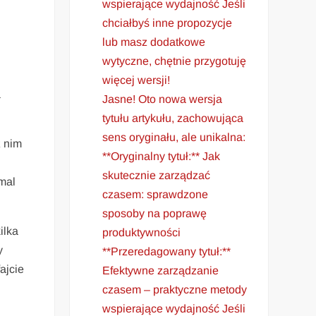
wspierające wydajność Jeśli
chciałbyś inne propozycje
lub masz dodatkowe
wytyczne, chętnie przygotuję
więcej wersji!
a
Jasne! Oto nowa wersja
tytułu artykułu, zachowująca
sens oryginału, ale unikalna:
z nim
**Oryginalny tytuł:** Jak
skutecznie zarządzać
emal
czasem: sprawdzone
sposoby na poprawę
ilka
produktywności
y
**Przeredagowany tytuł:**
ajcie
Efektywne zarządzanie
czasem – praktyczne metody
wspierające wydajność Jeśli