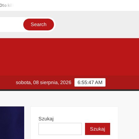
lka propozycji unikalnych tytułów zachowujących sens oryginału: 1. P
sobota, 08 sierpnia, 2026
6:55:48 AM
Szukaj
Szukaj