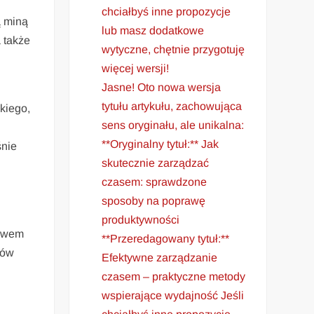
chciałbyś inne propozycje
ą miną
lub masz dodatkowe
 także
wytyczne, chętnie przygotuję
więcej wersji!
Jasne! Oto nowa wersja
tytułu artykułu, zachowująca
skiego,
sens oryginału, ale unikalna:
**Oryginalny tytuł:** Jak
śnie
skutecznie zarządzać
czasem: sprawdzone
sposoby na poprawę
produktywności
ływem
**Przeredagowany tytuł:**
tów
Efektywne zarządzanie
czasem – praktyczne metody
wspierające wydajność Jeśli