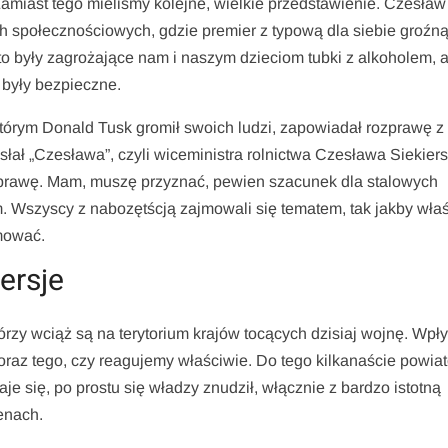
 Zamiast tego mieliśmy kolejne, wielkie przedstawienie. Czesław
ch społecznościowych, gdzie premier z typową dla siebie groźn
to były zagrożające nam i naszym dzieciom tubki z alkoholem, a
i były bezpieczne.
tórym Donald Tusk gromił swoich ludzi, zapowiadał rozprawę z
słał „Czesława”, czyli wiceministra rolnictwa Czesława Siekier
ił sprawę. Mam, muszę przyznać, pewien szacunek dla stalowych
. Wszyscy z nabozętścją zajmowali się tematem, tak jakby wła
jmować.
ersje
rzy wciąż są na terytorium krajów tocących dzisiaj wojnę. Wp
 oraz tego, czy reagujemy właściwie. Do tego kilkanaście powia
e się, po prostu się władzy znudził, włącznie z bardzo istotną
enach.