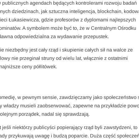
 publicznych agendach będących kontrolerami rozwoju badań
nych dziedzinach, jak sztuczna inteligencja, blockchain, kodow
 sieci Łukasiewicza, gdzie profesorów z dyplomami najlepszych
nominatów. A symbolem może być to, że w Centralnym Ośrodku
iedawna odpowiedzialna za wydawanie przepustek.
iezbędny jest cały rząd i skupienie całych sił na walce ze
wy nie przeginał struny od wielu lat, włącznie z ostatnimi
najniższe ceny półlitówek.
 komedię, w pewnym sensie, zawdzięczamy jako społeczeństw
cy władzy musieli zaobserwować, zapewne na przykładzie powo
 kolejnym porządek, nadal się sprawdzają.
jeśli niektórzy publicyści popierający rząd byli zawstydzeni, to
ady przykuwają uwagę i budzą poparcie. Duża część społeczen