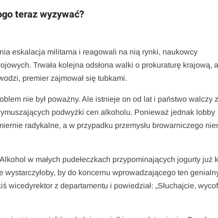
Kogo teraz wyzywać?
ia eskalacja militarna i reagowali na nią rynki, naukowcy
ojowych. Trwała kolejna odsłona walki o prokuraturę krajową, 
wodzi, premier zajmował się tubkami.
oblem nie był poważny. Ale istnieje on od lat i państwo walczy 
ymuszających podwyżki cen alkoholu. Ponieważ jednak lobby
admiernie radykalne, a w przypadku przemysłu browarniczego ni
 Alkohol w małych pudełeczkach przypominających jogurty już k
może wystarczyłoby, by do koncernu wprowadzającego ten genialn
iś wicedyrektor z departamentu i powiedział: „Słuchajcie, wycof