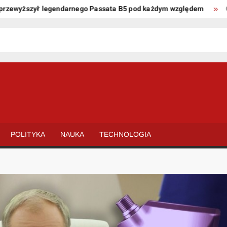
wyższył legendarnego Passata B5 pod każdym względem
Oto ki
POLITYKA
NAUKA
TECHNOLOGIA