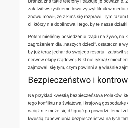
Branża zna takie telefony i traktuje je poważnie.
załatwił wszystkiemu towarzyszył filmik w media
znowu mówił, że z kimś się rozprawi. Tym razem 
ci, którzy nie dopilnowali tego, by te nasze dziatk
Potem mieliśmy posiedzenie rządu na żywo, na k
zagrożeniem dla „naszych dzieci”, ostatecznie wy
by już teraz jechał do swojego resortu i załatw
nerwów ekipy rządowej. Nikt nie ryknął śmiechem
zajmowali się tym, czym powinni się właśnie za
Bezpieczeństwo i kontrow
Na przykład kwestią bezpieczeństwa Polaków, któ
tego konfliktu na światową i krajową gospodarkę
wciąż nie może się dźignąć po powodzi, temat zdaj
kwestią zapewnienia bezpieczeństwa na tych ter