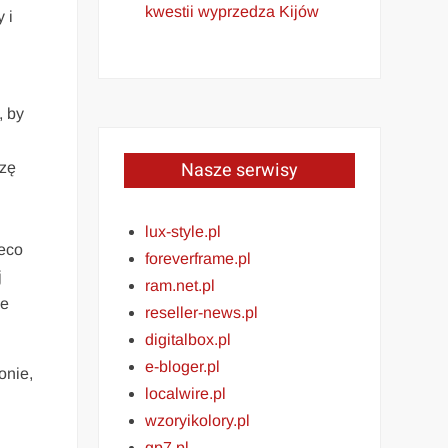
kwestii wyprzedza Kijów
 i
, by
Nasze serwisy
dzę
lux-style.pl
ieco
foreverframe.pl
j
ram.net.pl
je
reseller-news.pl
digitalbox.pl
e-bloger.pl
onie,
localwire.pl
wzoryikolory.pl
gp7.pl