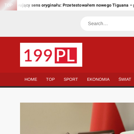
Skip
achowujący sens oryginału: Przetestowałem nowego Tiguana – prze
TOP
to
content
Search
199.PL
Twoje
okno
na
HOME
TOP
SPORT
EKONOMIA
ŚWIAT
świat