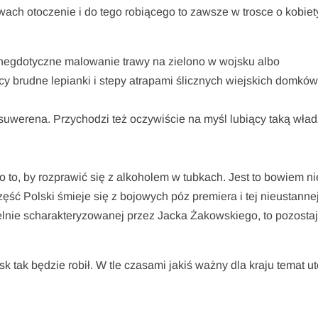
wach otoczenie i do tego robiącego to zawsze w trosce o kobiety
anegdotyczne malowanie trawy na zielono w wojsku albo
cy brudne lepianki i stepy atrapami ślicznych wiejskich domków
om suwerena. Przychodzi też oczywiście na myśl lubiący taką wła
o to, by rozprawić się z alkoholem w tubkach. Jest to bowiem n
ęść Polski śmieje się z bojowych póz premiera i tej nieustanne
 celnie scharakteryzowanej przez Jacka Żakowskiego, to pozosta
usk tak będzie robił. W tle czasami jakiś ważny dla kraju temat ut